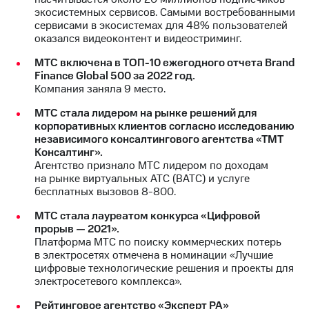
Раскрытие
экосистемных сервисов. Самыми востребованными
информации
сервисами в экосистемах для 48% пользователей
Информация
оказался видеоконтент и видеостриминг.
акционерам
Документы
МТС включена в ТОП-10 ежегодного отчета Brand
ПАО
Finance Global 500 за 2022 год.
"МТС"
Компания заняла 9 место.
Собрания
акционеров
МТС стала лидером на рынке решений для
Личный
корпоративных клиентов согласно исследованию
кабинет
независимого консалтингового агентства «ТМТ
акционера
Консалтинг».
Акционерный
Агентство признало МТС лидером по доходам
капитал
на рынке виртуальных АТС (ВАТС) и услуге
Контроль
бесплатных вызовов 8-800.
и
аудит
МТС стала лауреатом конкурса «Цифровой
Рынок
прорыв — 2021».
акций
Платформа МТС по поиску коммерческих потерь
в электросетях отмечена в номинации «Лучшие
Описание
цифровые технологические решения и проекты для
Программа
электросетевого комплекса».
приобретения
Порядок
Рейтинговое агентство «Эксперт РА»