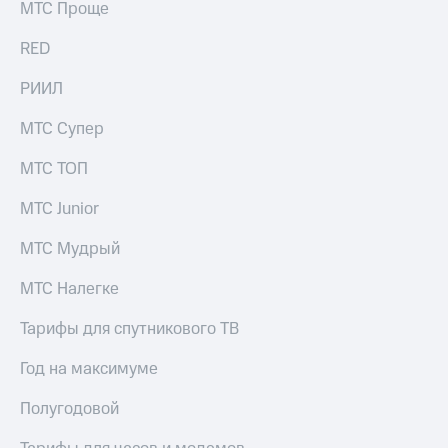
МТС Проще
RED
РИИЛ
МТС Супер
МТС ТОП
МТС Junior
МТС Мудрый
МТС Налегке
Тарифы для спутникового ТВ
Год на максимуме
Полугодовой