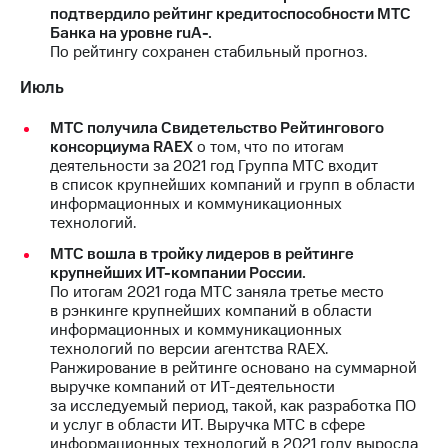
выкупа
подтвердило рейтинг кредитоспособности МТС
акций
Банка на уровне ruA-.
Дивиденды
По рейтингу сохранен стабильный прогноз.
Рынок
Июль
облигаций
Описание
МТС получила Свидетельство Рейтингового
Еврооблигации-2023
консорциума RAEX
о том, что по итогам
Уведомление
деятельности за 2021 год Группа МТС входит
о
в список крупнейших компаний и групп в области
погашении
информационных и коммуникационных
именных
технологий.
облигаций
МТС вошла в тройку лидеров в рейтинге
Другое
крупнейших ИТ-компании России.
По итогам 2021 года МТС заняла третье место
Регистратор
в рэнкинге крупнейших компаний в области
Реквизиты
информационных и коммуникационных
Контакты
технологий по версии агентства RAEX.
йчивое развитие
Ранжирование в рейтинге основано на суммарной
и деловая этика
выручке компаний от ИТ-деятельности
На главную
за исследуемый период, такой, как разработка ПО
и услуг в области ИТ. Выручка МТС в сфере
информационных технологий в 2021 году выросла