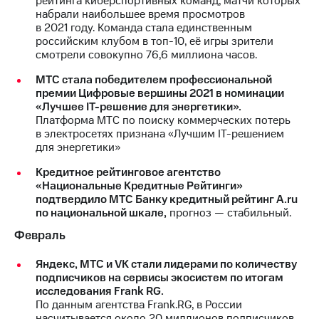
рейтинга киберспортивных команд, матчи которых
набрали наибольшее время просмотров
МТС
в 2021 году. Команда стала единственным
о технологиях
российским клубом в топ-10, её игры зрители
смотрели совокупно 76,6 миллиона часов.
Достижения
МТС стала победителем профессиональной
Интервью
премии Цифровые вершины 2021 в номинации
«Лучшее IT-решение для энергетики».
Финансовая
Платформа МТС по поиску коммерческих потерь
отчетность
в электросетях признана «Лучшим IT-решением
для энергетики»
Контакты
Кредитное рейтинговое агентство
«Национальные Кредитные Рейтинги»
Новости
подтвердило МТС Банку кредитный рейтинг A.ru
в
по национальной шкале,
прогноз — стабильный.
регионе
Февраль
м и акционерам
Корпоративное
Яндекс, МТС и VK стали лидерами по количеству
управление
подписчиков на сервисы экосистем по итогам
исследования Frank RG.
Корпоративный
По данным агентства Frank.RG, в России
секретарь
насчитывается около 20 миллионов подписчиков