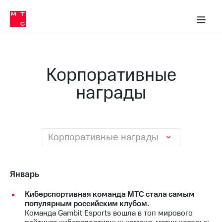
О
сторам и акционерам
Комплаенс и деловая этика
Устойчивое развитие
Медиа-центр
О МТС
О МТС
На главную
компании
О
компании
Стратегия
Стратегия
Карьера
Корпоративные
в МТС
Карьера
в МТС
награды
Пресс-
релизы
История
компании
МТС
о технологиях
Руководство
региона
Корпоративные награды
Правовая
информация
Январь
Контакты
Киберспортивная команда МТС стала самым
Медиа-центр
популярным российским клубом.
Пресс-
Команда Gambit Esports вошла в топ мирового
релизы