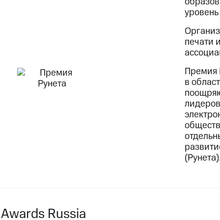
образов
уровень
Организ
печати 
ассоциа
Премия 
в облас
поощряю
лидеров
электро
обществ
отдельн
развити
(Рунета)
e Awards Russia