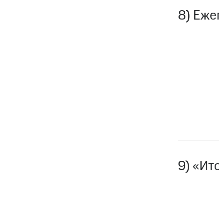
8) Еже
9) «Ит