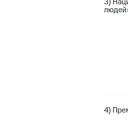
3) Нац
людей
4) Пре