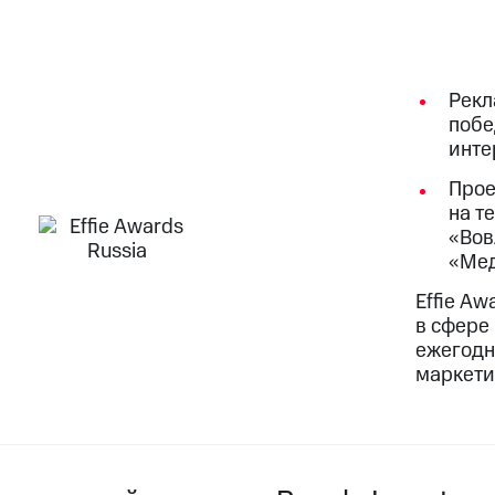
Рекл
побе
инте
Прое
на т
«Вов
«Мед
Effie Aw
в сфере
ежегодн
маркети