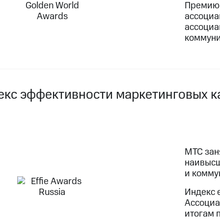
Премию 
ассоциа
ассоциа
коммуни
екс эффективности маркетинговых ка
МТС заня
наивысш
и комму
Индекс 
Ассоциа
итогам п