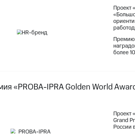
Проект 
«Большо
ориенти
работод
Премию 
наградо
более 10
мия «PROBA-IPRA Golden World Awar
Проект 
Grand P
России в