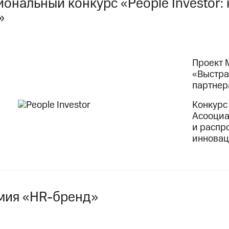
иональный конкурс «People Investor
»
Проект 
«Выстра
партнер
Конкурс
Асооциа
и распр
инновац
мия «HR-бренд»