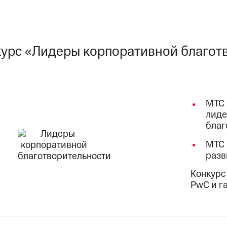
курс «Лидеры корпоративной благот
МТС 
лиде
благ
МТС 
разв
Конкурс
PwC и г