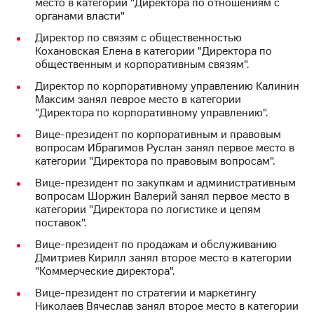
место в категории "Директора по отношениям с
Раскрытие
органами власти"
информации
Информация
Директор по связям с общественностью
акционерам
Кохановская Елена в категории "Директора по
Документы
общественным и корпоративным связям".
ПАО
"МТС"
Директор по корпоративному управлению Калинин
Собрания
Максим занял певрое место в категории
акционеров
"Директора по корпоративному управлению".
Личный
Вице-президент по корпоративным и правовым
кабинет
вопросам Ибрагимов Руслан занял первое место в
акционера
категории "Директора по правовым вопросам".
Акционерный
капитал
Вице-президент по закупкам и административным
Контроль
вопросам Шоржин Валерий занял первое место в
и
категории "Директора по логистике и цепям
аудит
поставок".
Рынок
акций
Вице-президент по продажам и обслуживанию
Дмитриев Кирилл занял второе место в категории
Описание
"Коммерческие директора".
Программа
Вице-президент по стратегии и маркетингу
приобретения
Николаев Вячеслав занял второе место в категории
Порядок