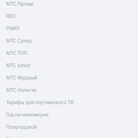
МТС Проще
RED
РИИЛ
МТС Супер
МТС ТОП
МТС Junior
МТС Мудрый
МТС Налегке
Тарифы для спутникового ТВ
Год на максимуме
Полугодовой