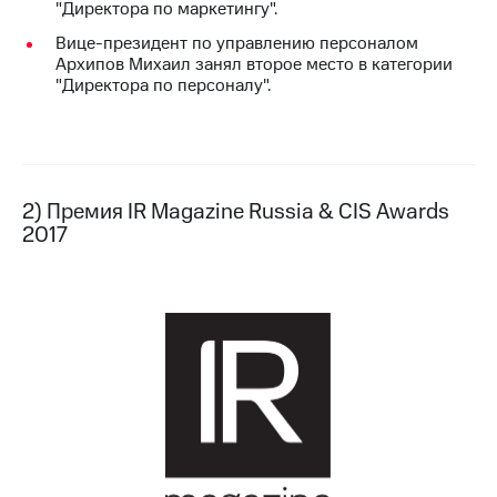
"Директора по маркетингу".
выкупа
акций
Вице-президент по управлению персоналом
Дивиденды
Архипов Михаил занял второе место в категории
Рынок
"Директора по персоналу".
облигаций
Описание
Еврооблигации-2023
Уведомление
о
2) Премия IR Magazine Russia & CIS Awards
погашении
2017
именных
облигаций
Другое
Регистратор
Реквизиты
Контакты
йчивое развитие
и деловая этика
На главную