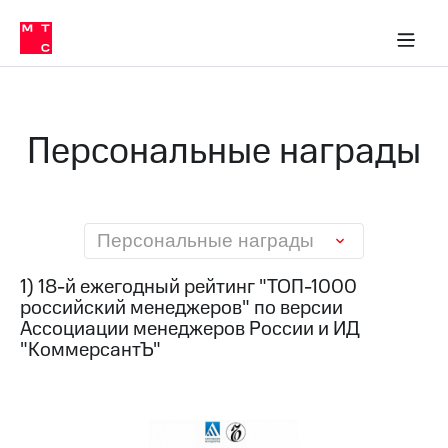
О
сторам и акционерам
Комплаенс и деловая этика
Устойчивое развитие
Медиа-центр
О МТС
О МТС
На главную
компании
О
компании
Стратегия
Стратегия
Карьера
Персональные награды
в МТС
Карьера
в МТС
Пресс-
релизы
История
компании
МТС
Персональные награды
о технологиях
Руководство
региона
1) 18-й ежегодный рейтинг "ТОП-1000
российский менеджеров" по версии
Правовая
Ассоциации менеджеров России и ИД
информация
"КоммерсантЪ"
Контакты
Медиа-центр
Пресс-
релизы