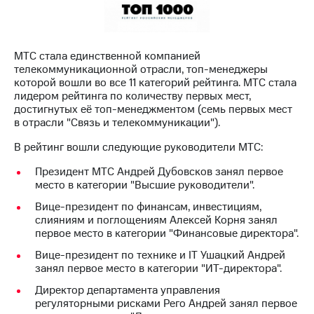
МТС
о технологиях
МТС стала единственной компанией
Достижения
телекоммуникационной отрасли, топ-менеджеры
которой вошли во все 11 категорий рейтинга. МТС стала
Интервью
лидером рейтинга по количеству первых мест,
достигнутых её топ-менеджментом (семь первых мест
Финансовая
в отрасли "Связь и телекоммуникации").
отчетность
В рейтинг вошли следующие руководители МТС:
Контакты
Президент МТС Андрей Дубовсков занял первое
Новости
место в категории "Высшие руководители".
в
Вице-президент по финансам, инвестициям,
регионе
слияниям и поглощениям Алексей Корня занял
первое место в категории "Финансовые директора".
м и акционерам
Корпоративное
Вице-президент по технике и IT Ушацкий Андрей
управление
занял первое место в категории "ИТ-директора".
Директор департамента управления
Корпоративный
регуляторными рисками Рего Андрей занял первое
секретарь