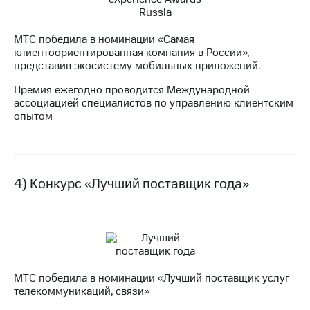
выкупа
акций
Дивиденды
МТС победила в номинации «Самая
Рынок
клиентоориентированная компания в России»,
облигаций
представив экосистему мобильных приложений.
Описание
Премия ежегодно проводится Международной
Еврооблигации-2023
ассоциацией специалистов по управлению клиентским
Уведомление
опытом
о
погашении
именных
облигаций
Другое
4) Конкурс «Лучший поставщик года»
Регистратор
Реквизиты
Контакты
йчивое развитие
и деловая этика
На главную
МТС победила в номинации «Лучший поставщик услуг
телекоммуникаций, связи»