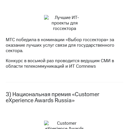
Раскрытие
информации
Информация
акционерам
Документы
ПАО
"МТС"
Собрания
МТС победила в номинации «Выбор госсектора» за
акционеров
оказание лучших услуг связи для государственного
Личный
сектора.
кабинет
Конкурс в восьмой раз проводится ведущим СМИ в
акционера
области телекоммуникаций и ИТ Comnews
Акционерный
капитал
Контроль
и
аудит
3) Национальная премия «Customer
Рынок
eXperience Awards Russia»
акций
Описание
Программа
приобретения
Порядок