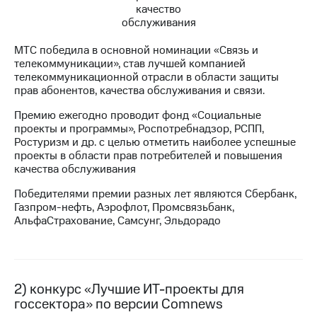
МТС
о технологиях
МТС победила в основной номинации «Связь и
телекоммуникации», став лучшей компанией
Достижения
телекоммуникационной отрасли в области защиты
прав абонентов, качества обслуживания и связи.
Интервью
Премию ежегодно проводит фонд «Социальные
Финансовая
проекты и программы», Роспотребнадзор, РСПП,
отчетность
Ростуризм и др. с целью отметить наиболее успешные
проекты в области прав потребителей и повышения
Контакты
качества обслуживания
Новости
Победителями премии разных лет являются Сбербанк,
в
Газпром-нефть, Аэрофлот, Промсвязьбанк,
регионе
АльфаСтрахование, Самсунг, Эльдорадо
м и акционерам
Корпоративное
управление
2) конкурс «Лучшие ИТ-проекты для
Корпоративный
госсектора» по версии Comnews
секретарь