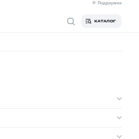
Поддержка
О МТС
я информация
Контакты
КАТАЛОГ
Медиа-центр
кты
Новости в регионе
Инвесторам и акционерам
ция акционерам
Документы
роль и аудит
Рынок акций
й
Описание
р
Реквизиты
Контакты
Устойчивое развитие
Комплаенс и деловая этика
На главную