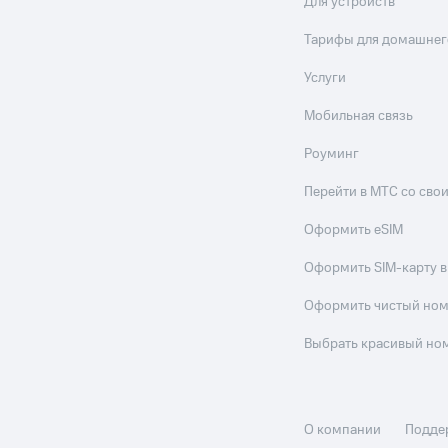
Для устройств
Тарифы для домашнег
Услуги
Мобильная связь
Роуминг
Перейти в МТС со св
Оформить eSIM
Оформить SIM-карту в
Оформить чистый но
Выбрать красивый но
О компании
Подде