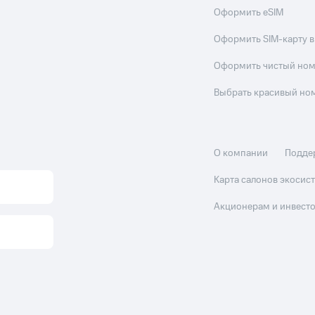
Оформить eSIM
Оформить SIM-карту в
Оформить чистый но
Выбрать красивый но
О компании
Подде
Карта салонов экоси
Акционерам и инвест