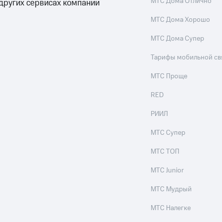
МТС Дома Отлично
 других сервисах компании
МТС Дома Хорошо
МТС Дома Супер
Тарифы мобильной св
МТС Проще
RED
РИИЛ
МТС Супер
МТС ТОП
МТС Junior
МТС Мудрый
МТС Налегке