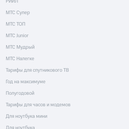
РИИЛ
Раскрытие
информации
Информация
МТС Супер
акционерам
Документы
МТС ТОП
ПАО
"МТС"
МТС Junior
Собрания
акционеров
МТС Мудрый
Личный
кабинет
МТС Налегке
акционера
Акционерный
Тарифы для спутникового ТВ
капитал
Контроль
Год на максимуме
и
аудит
Полугодовой
Рынок
акций
Тарифы для часов и модемов
Описание
Программа
Для ноутбука мини
приобретения
Порядок
Для ноутбука