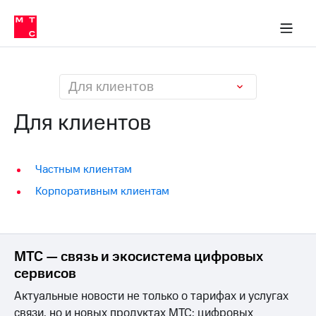
О
сторам и акционерам
Комплаенс и деловая этика
Устойчивое развитие
Медиа-центр
О МТС
О МТС
На главную
компании
О
компании
Стратегия
Стратегия
Карьера
Для клиентов
в МТС
Карьера
в МТС
Для клиентов
Пресс-
релизы
История
компании
МТС
Частным клиентам
о технологиях
Руководство
Корпоративным клиентам
региона
Правовая
информация
МТС — связь и экосистема цифровых
Контакты
сервисов
Медиа-центр
Актуальные новости не только о тарифах и услугах
Пресс-
релизы
связи, но и новых продуктах МТС: цифровых