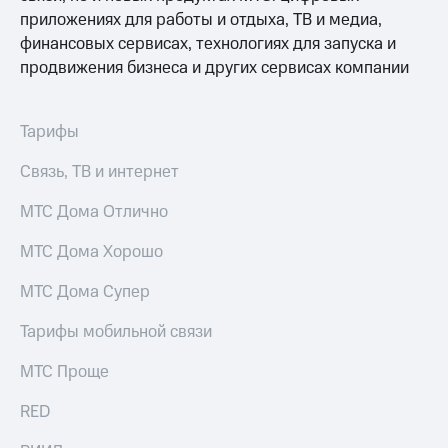
приложениях для работы и отдыха, ТВ и медиа,
МТС
финансовых сервисах, технологиях для запуска и
о технологиях
продвижения бизнеса и других сервисах компании
Достижения
Интервью
Тарифы
Финансовая
Связь, ТВ и интернет
отчетность
МТС Дома Отлично
Контакты
МТС Дома Хорошо
Новости
в
МТС Дома Супер
регионе
Тарифы мобильной связи
м и акционерам
Корпоративное
МТС Проще
управление
RED
Корпоративный
секретарь