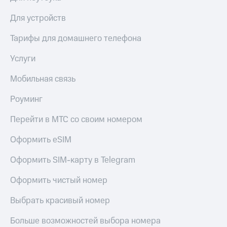
выкупа
акций
Для устройств
Дивиденды
Рынок
Тарифы для домашнего телефона
облигаций
Услуги
Описание
Еврооблигации-2023
Мобильная связь
Уведомление
о
Роуминг
погашении
именных
Перейти в МТС со своим номером
облигаций
Другое
Оформить eSIM
Регистратор
Оформить SIM-карту в Telegram
Реквизиты
Контакты
Оформить чистый номер
йчивое развитие
и деловая этика
Выбрать красивый номер
На главную
Больше возможностей выбора номера