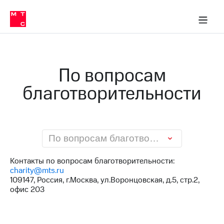
О
сторам и акционерам
Комплаенс и деловая этика
Устойчивое развитие
Медиа-центр
О МТС
О МТС
На главную
компании
О
компании
Стратегия
Стратегия
Карьера
По вопросам
в МТС
Карьера
в МТС
благотворительности
Пресс-
релизы
История
компании
МТС
о технологиях
Руководство
региона
По вопросам благотворительности
Правовая
Контакты по вопросам благотворительности:
информация
charity@mts.ru
109147, Россия, г.Москва, ул.Воронцовская, д.5, стр.2,
Контакты
офис 203
Медиа-центр
Пресс-
релизы