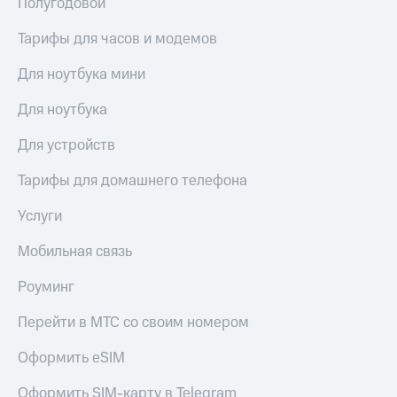
Полугодовой
выкупа
акций
Тарифы для часов и модемов
Дивиденды
Рынок
Для ноутбука мини
облигаций
Для ноутбука
Описание
Еврооблигации-2023
Для устройств
Уведомление
о
погашении
Тарифы для домашнего телефона
именных
облигаций
Услуги
Другое
Мобильная связь
Регистратор
Реквизиты
Роуминг
Контакты
йчивое развитие
Перейти в МТС со своим номером
и деловая этика
На главную
Оформить eSIM
Оформить SIM-карту в Telegram