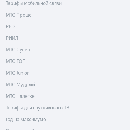
Раскрытие
Тарифы мобильной связи
информации
Информация
МТС Проще
акционерам
Документы
RED
ПАО
"МТС"
РИИЛ
Собрания
акционеров
МТС Супер
Личный
кабинет
МТС ТОП
акционера
Акционерный
МТС Junior
капитал
Контроль
и
МТС Мудрый
аудит
Рынок
МТС Налегке
акций
Тарифы для спутникового ТВ
Описание
Программа
Год на максимуме
приобретения
Порядок