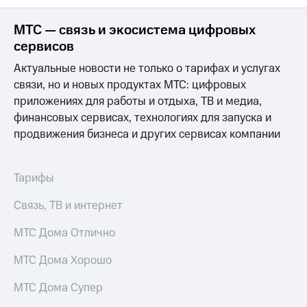
МТС
МТС — связь и экосистема цифровых
о технологиях
сервисов
Достижения
Актуальные новости не только о тарифах и услугах
связи, но и новых продуктах МТС: цифровых
Интервью
приложениях для работы и отдыха, ТВ и медиа,
Финансовая
финансовых сервисах, технологиях для запуска и
отчетность
продвижения бизнеса и других сервисах компании
Контакты
Тарифы
Новости
в
Связь, ТВ и интернет
регионе
МТС Дома Отлично
м и акционерам
Корпоративное
управление
МТС Дома Хорошо
Корпоративный
МТС Дома Супер
секретарь