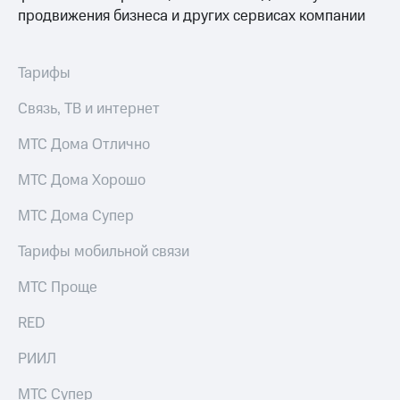
продвижения бизнеса и других сервисах компании
МТС
о технологиях
Тарифы
Достижения
Связь, ТВ и интернет
Интервью
МТС Дома Отлично
Финансовая
отчетность
МТС Дома Хорошо
Контакты
МТС Дома Супер
Новости
в
Тарифы мобильной связи
регионе
МТС Проще
м и акционерам
Корпоративное
RED
управление
РИИЛ
Корпоративный
секретарь
МТС Супер