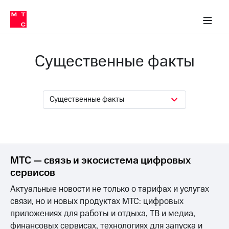
О
сторам и акционерам
Комплаенс и деловая этика
Устойчивое развитие
Медиа-центр
О МТС
О МТС
На главную
компании
О
компании
Стратегия
Стратегия
Существенные факты
Карьера
в МТС
Карьера
в МТС
Пресс-
релизы
История
Существенные факты
компании
МТС
о технологиях
Руководство
региона
Правовая
МТС — связь и экосистема цифровых
информация
сервисов
Контакты
Актуальные новости не только о тарифах и услугах
связи, но и новых продуктах МТС: цифровых
Медиа-центр
приложениях для работы и отдыха, ТВ и медиа,
Пресс-
финансовых сервисах, технологиях для запуска и
релизы