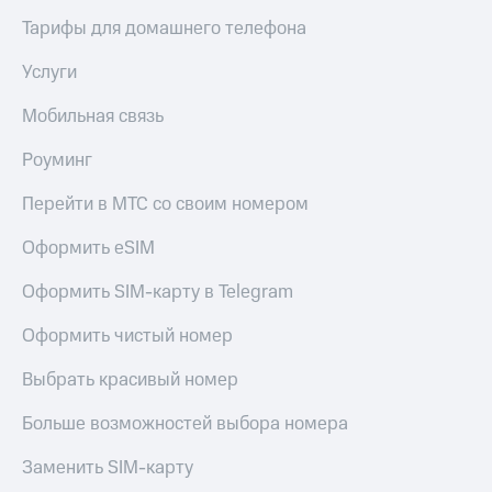
выкупа
Тарифы для домашнего телефона
акций
Дивиденды
Услуги
Рынок
облигаций
Мобильная связь
Описание
Еврооблигации-2023
Роуминг
Уведомление
о
Перейти в МТС со своим номером
погашении
именных
Оформить eSIM
облигаций
Другое
Оформить SIM-карту в Telegram
Регистратор
Оформить чистый номер
Реквизиты
Контакты
Выбрать красивый номер
йчивое развитие
и деловая этика
Больше возможностей выбора номера
На главную
Заменить SIM-карту