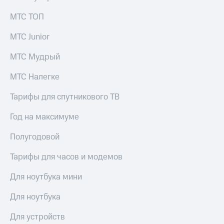
Раскрытие
информации
МТС ТОП
Информация
акционерам
МТС Junior
Документы
ПАО
МТС Мудрый
"МТС"
Собрания
МТС Налегке
акционеров
Личный
Тарифы для спутникового ТВ
кабинет
акционера
Акционерный
Год на максимуме
капитал
Контроль
Полугодовой
и
аудит
Тарифы для часов и модемов
Рынок
акций
Для ноутбука мини
Описание
Для ноутбука
Программа
приобретения
Для устройств
Порядок