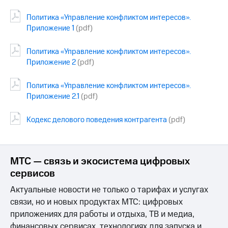
МТС
Политика «Управление конфликтом интересов».
о технологиях
Приложение 1
(pdf)
Достижения
Политика «Управление конфликтом интересов».
Приложение 2
(pdf)
Интервью
Финансовая
Политика «Управление конфликтом интересов».
отчетность
Приложение 2.1
(pdf)
Контакты
Кодекс делового поведения контрагента
(pdf)
Новости
в
регионе
МТС — связь и экосистема цифровых
сервисов
м и акционерам
Корпоративное
Актуальные новости не только о тарифах и услугах
управление
связи, но и новых продуктах МТС: цифровых
Корпоративный
приложениях для работы и отдыха, ТВ и медиа,
секретарь
финансовых сервисах, технологиях для запуска и