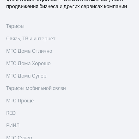
Раскрытие
продвижения бизнеса и других сервисах компании
информации
Информация
акционерам
Документы
Тарифы
ПАО
"МТС"
Связь, ТВ и интернет
Собрания
акционеров
МТС Дома Отлично
Личный
кабинет
МТС Дома Хорошо
акционера
Акционерный
МТС Дома Супер
капитал
Контроль
Тарифы мобильной связи
и
аудит
МТС Проще
Рынок
акций
RED
Описание
Программа
РИИЛ
приобретения
Порядок
МТС Супер