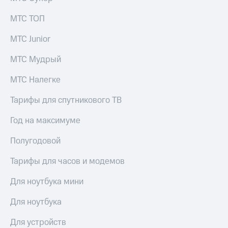
выкупа
акций
МТС ТОП
Дивиденды
Рынок
МТС Junior
облигаций
МТС Мудрый
Описание
Еврооблигации-2023
МТС Налегке
Уведомление
о
Тарифы для спутникового ТВ
погашении
именных
Год на максимуме
облигаций
Другое
Полугодовой
Регистратор
Тарифы для часов и модемов
Реквизиты
Контакты
Для ноутбука мини
йчивое развитие
и деловая этика
Для ноутбука
На главную
Для устройств