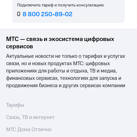
Услуги
Подключить тариф и получить консультацию
149 ₽/
мес
8 800 250-89-02
Акции
МТС
Домашний
Premium
интернет
МТС — связь и экосистема цифровых
Подписка
Домашнее
сервисов
на гигабайты
ТВ
интернета,
Актуальные новости не только о тарифах и услугах
фильмы,
Спутниковое
связи, но и новых продуктах МТС: цифровых
музыка
ТВ
и многое
приложениях для работы и отдыха, ТВ и медиа,
другое
финансовых сервисах, технологиях для запуска и
Домашний
Семейная
телефон
продвижения бизнеса и других сервисах компании
группа
Перейти
Скидка
в МТС
на тарифы,
Тарифы
со своим
общие
номером
подписки
Связь, ТВ и интернет
и услуги,
Поддержка
доступ
МТС Дома Отлично
к геолокации