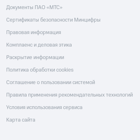
Пополнить
Документы ПАО «МТС»
номер
другого
Сертификаты безопасности Минцифры
оператора
Правовая информация
Оплата
интернета
Комплаенс и деловая этика
и
ТВ
Раскрытие информации
Переводы
Политика обработки cookies
с
телефона
Соглашение о пользовании системой
на карту
МТС Pay
Правила применения рекомендательных технологий
Оплата
Условия использования сервиса
по QR-
коду
Карта сайта
за границей
тернет-магазин