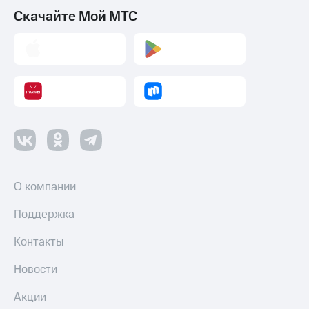
Смартфоны
Скачайте Мой МТС
Наушники
и
колонки
Умные
часы
и
трекеры
Умный
дом
О компании
Планшеты
Поддержка
Акции
и
Контакты
скидки
Все
Новости
товары
Акции