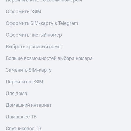
Перейти в МТС со своим номером
МТС
КИОН
Деньги
Строки
Оформить eSIM
МТС
Накопления
Live
Оформить SIM-карту в Telegram
Откладывайте
Гудок
Оформить чистый номер
деньги
и получайте
Мой
Выбрать красивый номер
доход 15%
МТС
Акции
Больше возможностей выбора номера
Условия
Все
пополнения
приложения
Заменить SIM-карту
Финансы
Скидка
Инвестиции
Перейти на eSIM
30%
на связь
Получайте
Для дома
доход
онлайн
Тарифы
Домашний интернет
Страхование
RED,
РИИЛ
Домашнее ТВ
Покупка
и МТС Супер
полисов
дешевле
онлайн
при оплате
Спутниковое ТВ