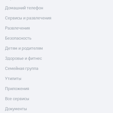
Скидка 30%
с карты
на связь
МТС Деньги
Домашний телефон
С картой
Обзоры
Сервисы и развлечения
МТС
товаров
Деньги
Развлечения
МТС
Скидки
Накопления
до 40%
Безопасность
на смартфоны
Откладывайте
Детям и родителям
деньги
при
и получайте
покупке
Здоровье и фитнес
доход 15%
со связью
Платежи
МТС
Семейная группа
и
переводы
Утилиты
Пополнить
Приложения
номер
МТС
Все сервисы
Настройки
автоплатежа
Документы