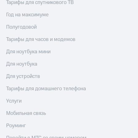
Live
Тарифы для спутникового ТВ
и не
только
Гудок
Год на максимуме
Безопасность
Мой
Полугодовой
МТС
Финансы
Тарифы для часов и модемов
Все
Детям
приложения
и родителям
Для ноутбука мини
Инвестиции
Здоровье
Для ноутбука
и фитнес
Получайте
Для устройств
доход
Приложения
онлайн
от МТС
Тарифы для домашнего телефона
Страхование
Акции
Услуги
Покупка
полисов
Приложения
онлайн
Мобильная связь
КИОН
Скидка 30%
на связь
Роуминг
КИОН
Музыка
С картой