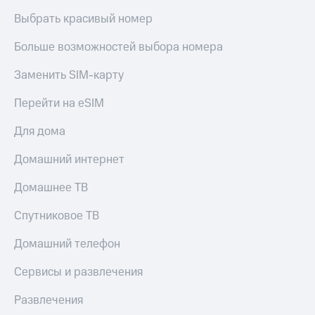
Live
и не
Выбрать красивый номер
только
Гудок
Больше возможностей выбора номера
Безопасность
Мой
МТС
Финансы
Заменить SIM-карту
Все
Детям
Перейти на eSIM
приложения
и родителям
Для дома
Инвестиции
Здоровье
и фитнес
Домашний интернет
Получайте
доход
Приложения
Домашнее ТВ
онлайн
от МТС
Страхование
Спутниковое ТВ
Акции
Покупка
Домашний телефон
полисов
Приложения
онлайн
КИОН
Скидка 30%
Сервисы и развлечения
на связь
КИОН
Развлечения
Музыка
С картой