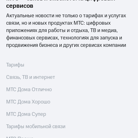
Выбрать
ТВ и телефон
сервисов
красивый
для дома
номер
Актуальные новости не только о тарифах и услугах
Услуги
связи, но и новых продуктах МТС: цифровых
Заменить
приложениях для работы и отдыха, ТВ и медиа,
SIM-
Личный
карту
кабинет
финансовых сервисах, технологиях для запуска и
интернета
продвижения бизнеса и других сервисах компании
Перейти
и
на
ТВ
eSIM
Личный
Тарифы
кабинет
Для дома
спутникового
Связь, ТВ и интернет
Выберите
ТВ
и подключите
Скачать
ТВ
МТС Дома Отлично
приложение
с выгодным
Мой
тарифом
МТС
МТС Дома Хорошо
Акции
Тарифы
МТС Дома Супер
Интернет,
ТВ и телефон
Видеонаблюдение
Тарифы мобильной связи
для дома
для дома