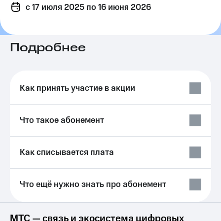
c 17 июля 2025
на связь
по 16 июня 2026
Роуминг
Тарифы
RED,
Подробнее
Семейная
РИИЛ
группа
и МТС
Супер
Заказать
дешевле
SIM-
при
Как принять участие в акции
карту
оплате
с карты
Оформить
МТС
Что такое абонемент
eSIM
Деньги
SIM-
Выберите
карта
и подключите
Как списывается плата
для
ТВ
иностранцев
с выгодным
тарифом
Что ещё нужно знать про абонемент
Оформить
чистый
Тарифы
номер
Интернет,
МТС — связь и экосистема цифровых