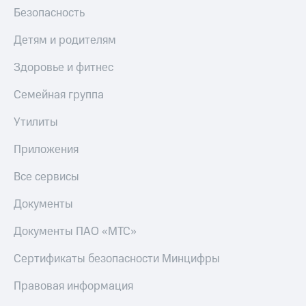
МТС
Безопасность
КИОН
Деньги
Строки
МТС
Детям и родителям
Накопления
Live
Здоровье и фитнес
Откладывайте
Гудок
деньги
Семейная группа
и получайте
Мой
доход 15%
МТС
Утилиты
Акции
Условия
Все
Приложения
пополнения
приложения
Финансы
Все сервисы
Скидка
Инвестиции
30%
Документы
на связь
Получайте
доход
Документы ПАО «МТС»
онлайн
Тарифы
Страхование
RED,
Сертификаты безопасности Минцифры
РИИЛ
Покупка
и МТС Супер
Правовая информация
полисов
дешевле
онлайн
при оплате