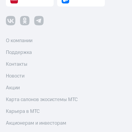
Пополнить
номер
другого
оператора
Оплата
интернета
О компании
и
ТВ
Поддержка
Переводы
Контакты
с
телефона
Новости
на карту
Акции
МТС Pay
Карта салонов экосистемы МТС
Оплата
по QR-
Карьера в МТС
коду
за границей
Акционерам и инвесторам
тернет-магазин