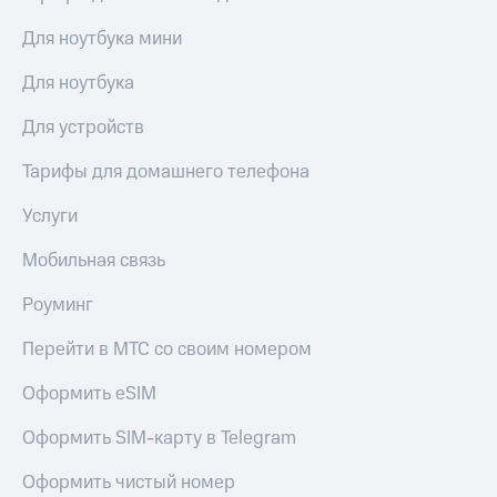
висы и подписки
Сертификаты
МТС
безопасности
Для ноутбука мини
Premium
Всё
Для ноутбука
Подписка
под
на гигабайты
рукой
Для устройств
интернета,
в Мой МТС
фильмы,
Тарифы для домашнего телефона
музыка
Посмотрите,
и многое
что
другое
Услуги
полезного
Семейная
есть
группа
Мобильная связь
в нашем
приложении
Скидка
Роуминг
на тарифы,
КИОН
общие
Перейти в МТС со своим номером
подписки
КИОН
и услуги,
Оформить eSIM
Музыка
доступ
к геолокации
Оформить SIM-карту в Telegram
КИОН
Кино,
Строки
музыка,
Оформить чистый номер
книги