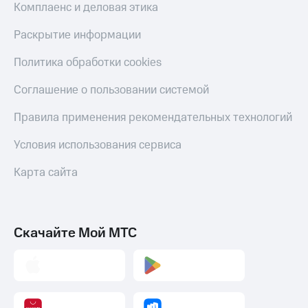
Скидка 30%
с карты
Комплаенс и деловая этика
на связь
МТС Деньги
Раскрытие информации
С картой
Обзоры
МТС
товаров
Политика обработки cookies
Деньги
МТС
Скидки
Соглашение о пользовании системой
Накопления
до 40%
на смартфоны
Правила применения рекомендательных технологий
Откладывайте
деньги
при
Условия использования сервиса
и получайте
покупке
доход 15%
со связью
Карта сайта
Платежи
МТС
и
переводы
Пополнить
Скачайте Мой МТС
номер
МТС
Настройки
автоплатежа