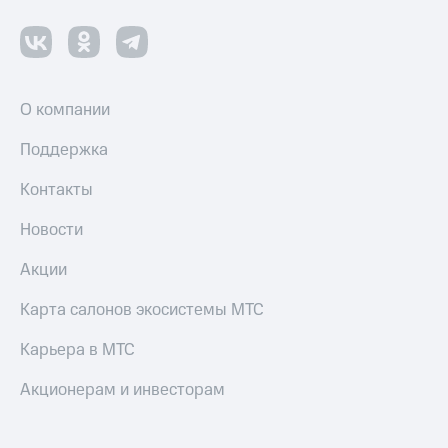
Пополнить
номер
МТС
Настройки
автоплатежа
О компании
Пополнить
Поддержка
номер
другого
Контакты
оператора
Новости
Оплата
интернета
Акции
и
ТВ
Карта салонов экосистемы МТС
Переводы
Карьера в МТС
с
телефона
Акционерам и инвесторам
на карту
МТС Pay