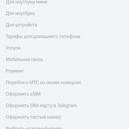
Для ноутбука мини
доступ
висы и подписки
к геолокации
Для ноутбука
МТС
Сертификаты
Premium
Для устройств
безопасности
Подписка
Тарифы для домашнего телефона
Всё
на гигабайты
интернета,
под
Услуги
фильмы,
рукой
музыка
в Мой МТС
и многое
Мобильная связь
другое
Посмотрите,
Роуминг
что
Семейная
полезного
группа
Перейти в МТС со своим номером
есть
в нашем
Скидка
Оформить eSIM
приложении
на тарифы,
общие
КИОН
Оформить SIM-карту в Telegram
подписки
и услуги,
КИОН
Оформить чистый номер
доступ
Музыка
к геолокации
Выбрать красивый номер