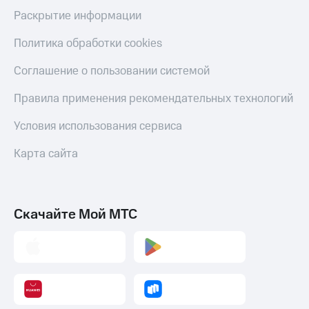
Раскрытие информации
Тарифы
Покупка
RED,
полисов
РИИЛ
Политика обработки cookies
онлайн
и МТС Супер
дешевле
Соглашение о пользовании системой
Скидка 30%
при оплате
на связь
с карты
Правила применения рекомендательных технологий
МТС Деньги
С картой
МТС
Условия использования сервиса
Обзоры
Деньги
товаров
Карта сайта
МТС
Скидки
Накопления
до 40%
Откладывайте
на смартфоны
Скачайте Мой МТС
деньги
и получайте
при
доход 15%
покупке
со связью
Платежи
МТС
и
переводы