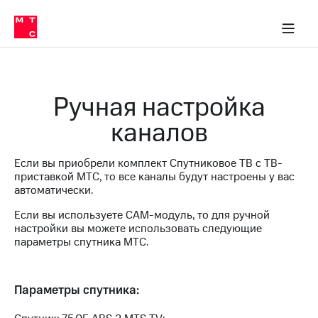
Перенести
ка 30% на связь
обильная связь
Сервисы и подписки
Интернет-магазин
Для дома
Скидка 30% на связь
Личные кабинеты
Финансы
Приложения
номер
ичные кабинеты
в МТС
Мобильная
связь
Тарифы
Интернет
Ручная настройка
и
ТВ
каналов
Услуги
Спутниковое
ТВ
Если вы приобрели комплект Спутниковое ТВ с ТВ-
Роуминг
приставкой МТС, то все каналы будут настроены у вас
МТС
автоматически.
Деньги
Личный
Если вы используете CAM-модуль, то для ручной
кабинет
Мобильная связь
настройки вы можете использовать следующие
Скачать
Перенести
параметры спутника МТС.
приложение
номер
Мой
в МТС
МТС
Акции
Тарифы
Параметры спутника:
Скидка 30%
Услуги