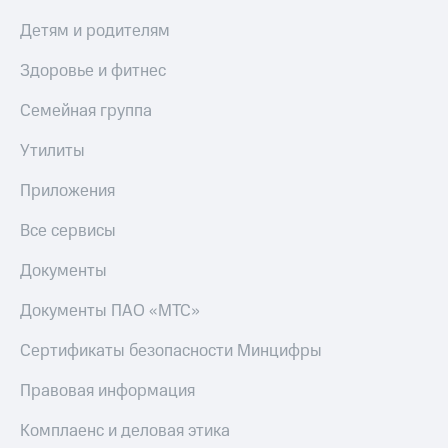
КИОН
Детям и родителям
Скидка 30%
Музыка
на связь
Здоровье и фитнес
КИОН
С картой
Строки
МТС
Семейная группа
Деньги
Live
Утилиты
МТС
Гудок
Накопления
Приложения
Мой
Откладывайте
Все сервисы
МТС
деньги
и получайте
Документы
Все
доход 15%
приложения
Документы ПАО «МТС»
Акции
Финансы
Инвестиции
Условия
Сертификаты безопасности Минцифры
пополнения
Получайте
доход
Скидка
Правовая информация
онлайн
30%
Комплаенс и деловая этика
на связь
Страхование