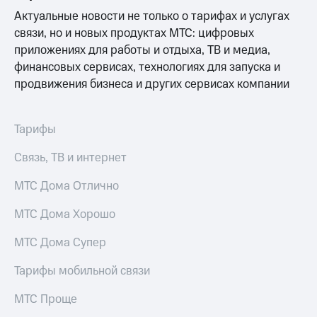
Интернет,
Выбрать
ТВ и телефон
Актуальные новости не только о тарифах и услугах
красивый
для дома
номер
связи, но и новых продуктах МТС: цифровых
приложениях для работы и отдыха, ТВ и медиа,
Заменить
финансовых сервисах, технологиях для запуска и
Услуги
SIM-
карту
продвижения бизнеса и других сервисах компании
Личный
кабинет
Перейти
интернета
на
Тарифы
и
eSIM
ТВ
Связь, ТВ и интернет
Личный
Для дома
кабинет
Выберите
МТС Дома Отлично
спутникового
и подключите
ТВ
ТВ
МТС Дома Хорошо
Скачать
с выгодным
приложение
тарифом
Мой
МТС Дома Супер
МТС
Акции
Тарифы
Тарифы мобильной связи
Интернет,
ТВ и телефон
МТС Проще
Видеонаблюдение
для дома