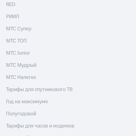
для дома
RED
Услуги
149 ₽/
РИИЛ
мес
Акции
МТС Супер
МТС
Домашний
Premium
МТС ТОП
интернет
Подписка
МТС Junior
Домашнее
на гигабайты
ТВ
интернета,
МТС Мудрый
фильмы,
Спутниковое
музыка
ТВ
МТС Налегке
и многое
другое
Домашний
Тарифы для спутникового ТВ
телефон
Семейная
группа
Год на максимуме
Перейти
в МТС
Скидка
Полугодовой
со своим
на тарифы,
номером
общие
Тарифы для часов и модемов
подписки
Поддержка
и услуги,