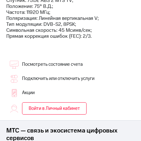
Спутник: 75.0E ABS 2 MTS TV;
на связь
Положение: 75° В.Д.;
Частота: 11920 МГц;
Роуминг
Тарифы
Поляризация: Линейная вертикальная V;
RED,
Тип модуляции: DVB-S2, 8PSK;
Семейная
РИИЛ
Символьная скорость: 45 Мсимв/сек;
группа
и МТС
Прямая коррекция ошибок (FEC): 2/3.
Супер
Заказать
дешевле
SIM-
при
карту
оплате
Посмотреть состояние счета
с карты
Оформить
МТС
eSIM
Деньги
Подключить или отключить услуги
SIM-
Выберите
Акции
карта
и подключите
для
ТВ
иностранцев
с выгодным
Войти в Личный кабинет
тарифом
Оформить
чистый
МТС — связь и экосистема цифровых
Тарифы
номер
сервисов