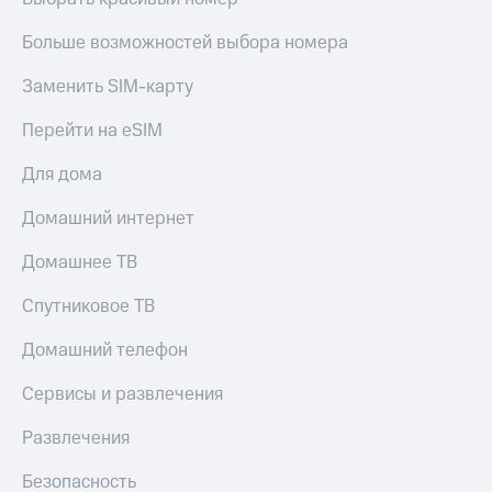
КИОН
Кино,
Строки
музыка,
Больше возможностей выбора номера
книги
Live
и не
Заменить SIM-карту
только
Гудок
Перейти на eSIM
Безопасность
Мой
Для дома
МТС
Финансы
Домашний интернет
Все
Детям
приложения
и родителям
Домашнее ТВ
Инвестиции
Здоровье
Спутниковое ТВ
и фитнес
Получайте
доход
Домашний телефон
Приложения
онлайн
от МТС
Сервисы и развлечения
Страхование
Акции
Развлечения
Покупка
Приложения
полисов
КИОН
Безопасность
онлайн