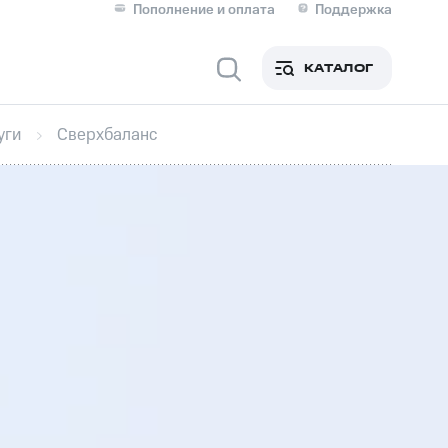
Пополнение и оплата
Поддержка
Скидка 30% на связь
Личные кабинеты
КАТАЛОГ
Мобильная связь
уги
Сверхбаланс
IM-карта для иностранцев
M
Для дома
ерейти в МТС со своим
ой МТС
Сервисы и подписки
фитнес
Приложения от МТС