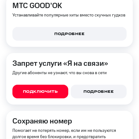
Интернет,
Выбрать
МТС GOOD'OK
ТВ и телефон
красивый
для дома
номер
Устанавливайте популярные хиты вместо скучных гудков
Заменить
Услуги
SIM-
ПОДРОБНЕЕ
карту
Личный
кабинет
Перейти
интернета
на
и
eSIM
Запрет услуги «Я на связи»
ТВ
Личный
Для дома
Другие абоненты не узнают, что вы снова в сети
кабинет
Выберите
спутникового
и подключите
ТВ
ТВ
ПОДКЛЮЧИТЬ
ПОДРОБНЕЕ
Скачать
с выгодным
приложение
тарифом
Мой
МТС
Акции
Тарифы
Сохраняю номер
Интернет,
ТВ и телефон
Помогает не потерять номер, если им не пользуются
Видеонаблюдение
для дома
долгое время без блокировки, и предотвратить