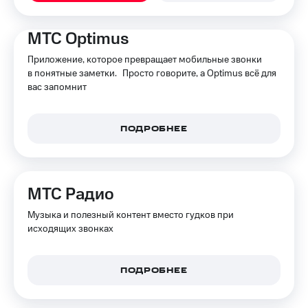
КИОН
Кино,
Строки
музыка,
МТС Optimus
книги
Live
и не
Приложение, которое превращает мобильные звонки
только
в понятные заметки. Просто говорите, а Optimus всё для
Гудок
вас запомнит
Безопасность
Мой
МТС
Финансы
ПОДРОБНЕЕ
Все
Детям
приложения
и родителям
Инвестиции
Здоровье
МТС Радио
и фитнес
Получайте
Музыка и полезный контент вместо гудков при
доход
Приложения
исходящих звонках
онлайн
от МТС
Страхование
Акции
ПОДРОБНЕЕ
Покупка
Приложения
полисов
КИОН
онлайн