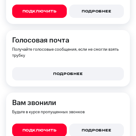
доступ
висы и подписки
к геолокации
ПОДКЛЮЧИТЬ
ПОДРОБНЕЕ
МТС
Сертификаты
Premium
безопасности
Подписка
Голосовая почта
Всё
на гигабайты
интернета,
под
Получайте голосовые сообщения, если не смогли взять
фильмы,
рукой
трубку
музыка
в Мой МТС
и многое
другое
Посмотрите,
ПОДРОБНЕЕ
что
Семейная
полезного
группа
есть
в нашем
Скидка
приложении
Вам звонили
на тарифы,
общие
КИОН
Будьте в курсе пропущенных звонков
подписки
и услуги,
КИОН
доступ
Музыка
к геолокации
ПОДКЛЮЧИТЬ
ПОДРОБНЕЕ