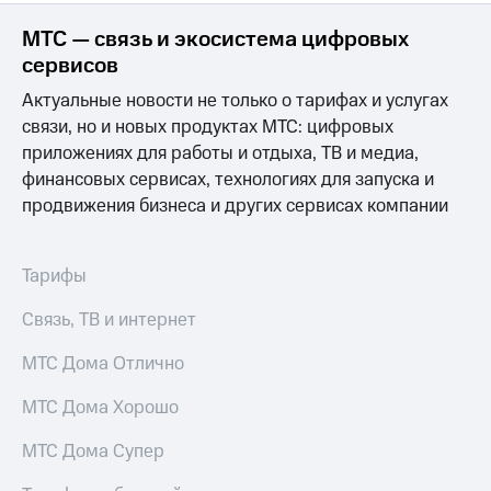
Пополнить
номер
МТС — связь и экосистема цифровых
МТС
сервисов
Настройки
Актуальные новости не только о тарифах и услугах
автоплатежа
связи, но и новых продуктах МТС: цифровых
приложениях для работы и отдыха, ТВ и медиа,
Пополнить
финансовых сервисах, технологиях для запуска и
номер
другого
продвижения бизнеса и других сервисах компании
оператора
Оплата
Тарифы
интернета
и
Связь, ТВ и интернет
ТВ
МТС Дома Отлично
Переводы
с
МТС Дома Хорошо
телефона
на карту
МТС Дома Супер
МТС Pay