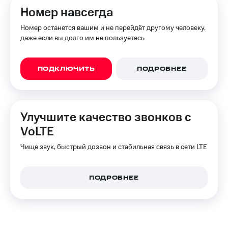
Номер навсегда
Тарифы
Покупка
RED,
полисов
Номер останется вашим и не перейдёт другому человеку,
РИИЛ
онлайн
даже если вы долго им не пользуетесь
и МТС Супер
дешевле
Скидка 30%
при оплате
на связь
с карты
ПОДКЛЮЧИТЬ
ПОДРОБНЕЕ
МТС Деньги
С картой
МТС
Обзоры
Деньги
товаров
Улучшите качество звонков с
МТС
Скидки
VoLTE
Накопления
до 40%
Чище звук, быстрый дозвон и стабильная связь в сети LTE
Откладывайте
на смартфоны
деньги
и получайте
при
доход 15%
ПОДРОБНЕЕ
покупке
со связью
Платежи
МТС
и
переводы