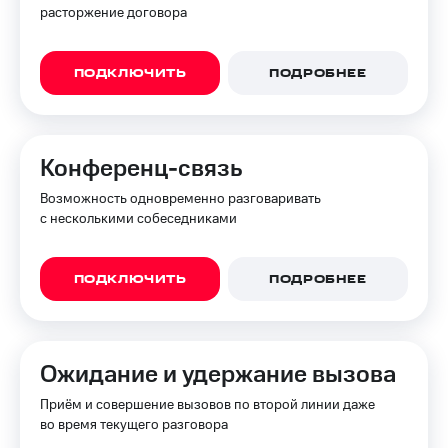
для дома
расторжение договора
Услуги
149 ₽/
мес
ПОДКЛЮЧИТЬ
ПОДРОБНЕЕ
Акции
МТС
Домашний
Premium
интернет
Конференц-связь
Подписка
Домашнее
на гигабайты
ТВ
Возможность одновременно разговаривать
интернета,
с несколькими собеседниками
фильмы,
Спутниковое
музыка
ТВ
и многое
другое
ПОДКЛЮЧИТЬ
ПОДРОБНЕЕ
Домашний
телефон
Семейная
группа
Перейти
в МТС
Ожидание и удержание вызова
Скидка
со своим
на тарифы,
Приём и совершение вызовов по второй линии даже
номером
общие
во время текущего разговора
подписки
Поддержка
и услуги,