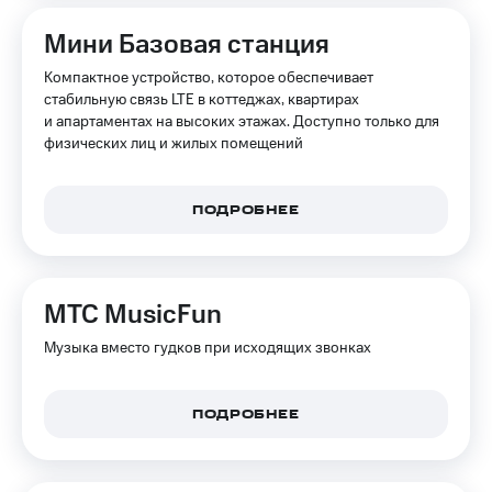
КИОН
Скидка 30%
Мини Базовая станция
Музыка
на связь
Компактное устройство, которое обеспечивает
КИОН
С картой
стабильную связь LTE в коттеджах, квартирах
Строки
МТС
и апартаментах на высоких этажах. Доступно только для
Деньги
физических лиц и жилых помещений
Live
МТС
Гудок
Накопления
ПОДРОБНЕЕ
Мой
Откладывайте
МТС
деньги
и получайте
Все
доход 15%
МТС MusicFun
приложения
Акции
Финансы
Музыка вместо гудков при исходящих звонках
Инвестиции
Условия
пополнения
Получайте
ПОДРОБНЕЕ
доход
Скидка
онлайн
30%
на связь
Страхование