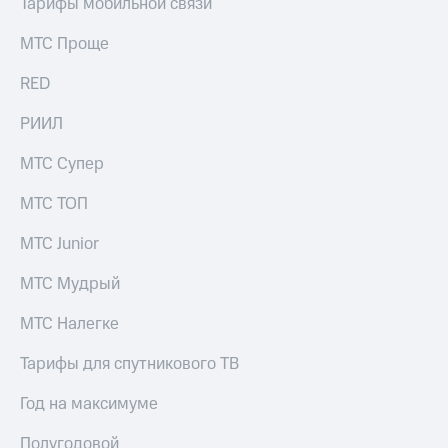
Тарифы мобильной связи
Оплата
по QR-
МТС Проще
коду
за границей
RED
тернет-магазин
РИИЛ
Смартфоны
МТС Супер
Наушники
и
МТС ТОП
колонки
МТС Junior
Умные
часы
МТС Мудрый
и
трекеры
МТС Налегке
Умный
Тарифы для спутникового ТВ
дом
Планшеты
Год на максимуме
Акции
Полугодовой