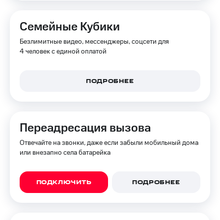
на связь
Семейные Кубики
Роуминг
Тарифы
RED,
Безлимитные видео, мессенджеры, соцсети для
Семейная
РИИЛ
4 человек с единой оплатой
группа
и МТС
Супер
Заказать
дешевле
SIM-
ПОДРОБНЕЕ
при
карту
оплате
с карты
Оформить
МТС
eSIM
Деньги
Переадресация вызова
SIM-
Выберите
Отвечайте на звонки, даже если забыли мобильный дома
карта
и подключите
или внезапно села батарейка
для
ТВ
иностранцев
с выгодным
тарифом
ПОДКЛЮЧИТЬ
ПОДРОБНЕЕ
Оформить
чистый
Тарифы
номер