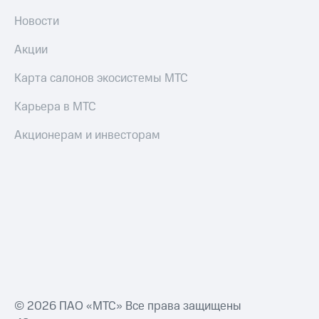
Пополнить
Новости
номер
МТС
Акции
Настройки
автоплатежа
Карта салонов экосистемы МТС
Пополнить
Карьера в МТС
номер
другого
Акционерам и инвесторам
оператора
Оплата
интернета
и
ТВ
Переводы
с
телефона
на карту
© 2026 ПАО «МТС» Все права защищены
МТС Pay