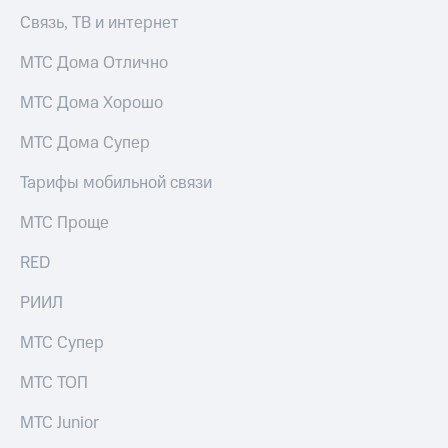
Интернет,
Выбрать
ТВ и телефон
Связь, ТВ и интернет
красивый
для дома
номер
МТС Дома Отлично
Заменить
Услуги
SIM-
МТС Дома Хорошо
карту
Личный
МТС Дома Супер
кабинет
Перейти
интернета
на
Тарифы мобильной связи
и
eSIM
ТВ
МТС Проще
Личный
Для дома
кабинет
Выберите
RED
спутникового
и подключите
ТВ
ТВ
РИИЛ
Скачать
с выгодным
приложение
тарифом
Мой
МТС Супер
МТС
Акции
Тарифы
МТС ТОП
Интернет,
ТВ и телефон
МТС Junior
Видеонаблюдение
для дома