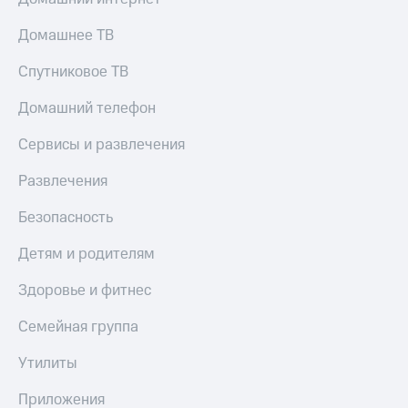
КИОН
Кино,
Строки
музыка,
Домашнее ТВ
книги
Live
и не
Спутниковое ТВ
только
Гудок
Домашний телефон
Безопасность
Мой
Сервисы и развлечения
МТС
Финансы
Развлечения
Все
Детям
приложения
и родителям
Безопасность
Инвестиции
Здоровье
Детям и родителям
и фитнес
Получайте
доход
Здоровье и фитнес
Приложения
онлайн
от МТС
Семейная группа
Страхование
Акции
Утилиты
Покупка
Приложения
полисов
КИОН
Приложения
онлайн