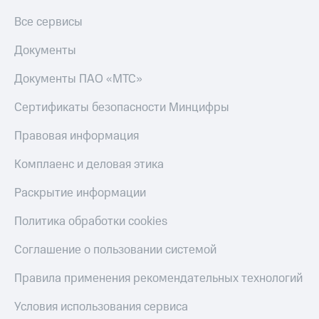
КИОН
Все сервисы
Скидка 30%
Музыка
на связь
Документы
КИОН
С картой
Строки
МТС
Документы ПАО «МТС»
Деньги
Live
Сертификаты безопасности Минцифры
МТС
Гудок
Накопления
Правовая информация
Мой
Откладывайте
Комплаенс и деловая этика
МТС
деньги
и получайте
Раскрытие информации
Все
доход 15%
приложения
Политика обработки cookies
Акции
Финансы
Инвестиции
Условия
Соглашение о пользовании системой
пополнения
Получайте
доход
Скидка
Правила применения рекомендательных технологий
онлайн
30%
Условия использования сервиса
на связь
Страхование