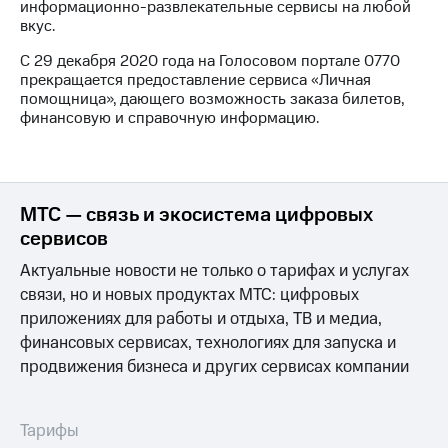
информационно-развлекательные сервисы на любой
на связь
вкус.
Роуминг
Тарифы
С 29 декабря 2020 года на Голосовом портале 0770
RED,
прекращается предоставление сервиса «Личная
Семейная
РИИЛ
помощница», дающего возможность заказа билетов,
группа
и МТС
финансовую и справочную информацию.
Супер
Заказать
дешевле
SIM-
при
карту
оплате
с карты
МТС — связь и экосистема цифровых
Оформить
МТС
сервисов
eSIM
Деньги
Актуальные новости не только о тарифах и услугах
SIM-
Выберите
связи, но и новых продуктах МТС: цифровых
карта
и подключите
приложениях для работы и отдыха, ТВ и медиа,
для
ТВ
иностранцев
с выгодным
финансовых сервисах, технологиях для запуска и
тарифом
продвижения бизнеса и других сервисах компании
Оформить
чистый
Тарифы
номер
Тарифы