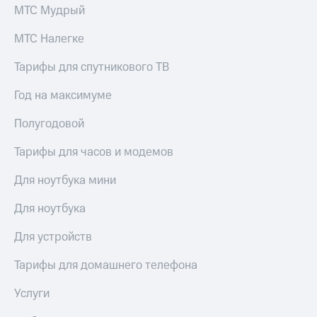
для дома
МТС Мудрый
Услуги
149 ₽/
МТС Налегке
мес
Акции
Тарифы для спутникового ТВ
МТС
Домашний
Premium
Год на максимуме
интернет
Подписка
Полугодовой
Домашнее
на гигабайты
ТВ
интернета,
Тарифы для часов и модемов
фильмы,
Спутниковое
музыка
ТВ
Для ноутбука мини
и многое
другое
Домашний
Для ноутбука
телефон
Семейная
группа
Для устройств
Перейти
в МТС
Скидка
Тарифы для домашнего телефона
со своим
на тарифы,
номером
общие
Услуги
подписки
Поддержка
и услуги,