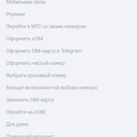
Мобильная связь
доступ
висы и подписки
к геолокации
Роуминг
МТС
Сертификаты
Premium
Перейти в МТС со своим номером
безопасности
Подписка
Оформить eSIM
Всё
на гигабайты
интернета,
под
Оформить SIM-карту в Telegram
фильмы,
рукой
музыка
в Мой МТС
и многое
Оформить чистый номер
другое
Посмотрите,
Выбрать красивый номер
что
Семейная
полезного
группа
Больше возможностей выбора номера
есть
в нашем
Скидка
Заменить SIM-карту
приложении
на тарифы,
общие
КИОН
Перейти на eSIM
подписки
и услуги,
КИОН
Для дома
доступ
Музыка
к геолокации
Домашний интернет