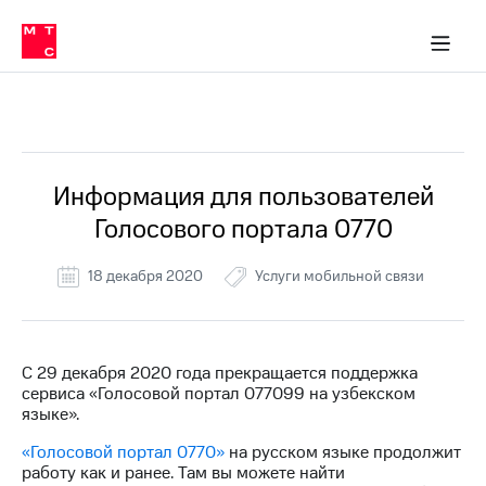
Перенести
ка 30% на связь
обильная связь
Сервисы и подписки
Интернет-магазин
Для дома
Скидка 30% на связь
Личные кабинеты
Финансы
Приложения
номер
ичные кабинеты
в МТС
Мобильная
связь
Все Новости
Тарифы
Интернет
и
ТВ
Услуги
Информация для пользователей
Спутниковое
Голосового портала 0770
ТВ
Роуминг
МТС
18 декабря 2020
Услуги мобильной связи
Деньги
Личный
кабинет
Мобильная связь
Скачать
Перенести
С 29 декабря 2020 года прекращается поддержка
приложение
номер
сервиса «Голосовой портал 077099 на узбекском
Мой
в МТС
языке».
МТС
Акции
Тарифы
«Голосовой портал 0770»
на русском языке продолжит
работу как и ранее. Там вы можете найти
Скидка 30%
Услуги