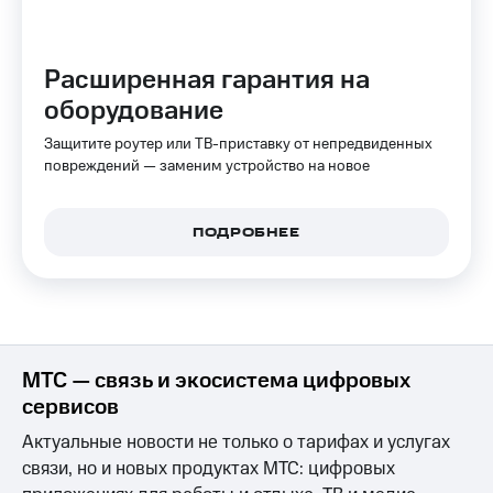
Интернет,
Выбрать
ТВ и телефон
красивый
для дома
номер
Расширенная гарантия на
Заменить
оборудование
Услуги
SIM-
карту
Защитите роутер или ТВ-приставку от непредвиденных
Личный
повреждений — заменим устройство на новое
кабинет
Перейти
интернета
на
и
eSIM
ТВ
ПОДРОБНЕЕ
Личный
Для дома
кабинет
Выберите
спутникового
и подключите
ТВ
ТВ
Скачать
с выгодным
приложение
тарифом
Мой
МТС — связь и экосистема цифровых
МТС
сервисов
Акции
Тарифы
Интернет,
Актуальные новости не только о тарифах и услугах
ТВ и телефон
связи, но и новых продуктах МТС: цифровых
Видеонаблюдение
для дома