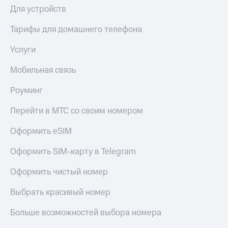
КИОН
Для устройств
Кино,
Строки
музыка,
книги
Тарифы для домашнего телефона
Live
и не
только
Услуги
Гудок
Безопасность
Мобильная связь
Мой
МТС
Финансы
Роуминг
Все
Детям
Перейти в МТС со своим номером
приложения
и родителям
Оформить eSIM
Инвестиции
Здоровье
и фитнес
Оформить SIM-карту в Telegram
Получайте
доход
Приложения
онлайн
Оформить чистый номер
от МТС
Страхование
Выбрать красивый номер
Акции
Покупка
Больше возможностей выбора номера
Приложения
полисов
КИОН
онлайн