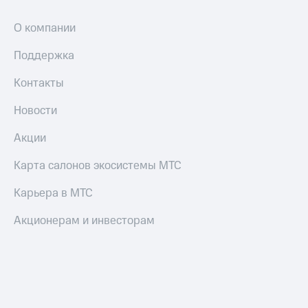
Оплата
О компании
по QR-
коду
за границей
Поддержка
тернет-магазин
Контакты
Смартфоны
Новости
Наушники
и
Акции
колонки
Карта салонов экосистемы МТС
Умные
часы
Карьера в МТС
и
трекеры
Акционерам и инвесторам
Умный
дом
Планшеты
Акции