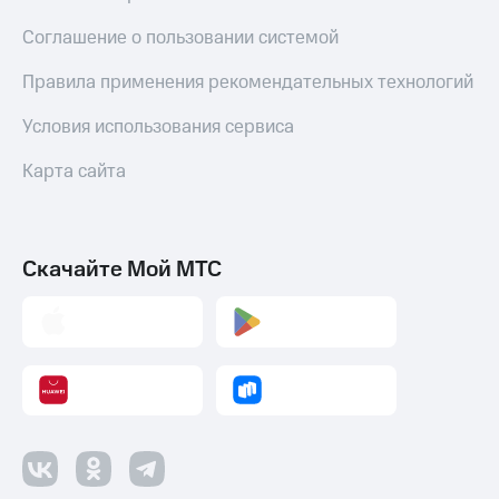
Пополнить
номер
Соглашение о пользовании системой
МТС
Правила применения рекомендательных технологий
Настройки
автоплатежа
Условия использования сервиса
Пополнить
Карта сайта
номер
другого
оператора
Скачайте Мой МТС
Оплата
интернета
и
ТВ
Переводы
с
телефона
на карту
МТС Pay