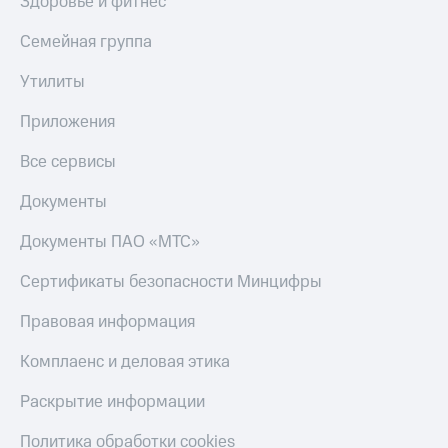
Здоровье и фитнес
Тарифы
Покупка
Семейная группа
RED,
полисов
РИИЛ
онлайн
и МТС Супер
Утилиты
дешевле
Скидка 30%
при оплате
Приложения
на связь
с карты
МТС Деньги
Все сервисы
С картой
МТС
Обзоры
Деньги
Документы
товаров
МТС
Документы ПАО «МТС»
Скидки
Накопления
до 40%
Сертификаты безопасности Минцифры
Откладывайте
на смартфоны
деньги
Правовая информация
и получайте
при
доход 15%
покупке
Комплаенс и деловая этика
со связью
Платежи
МТС
Раскрытие информации
и
переводы
Политика обработки cookies