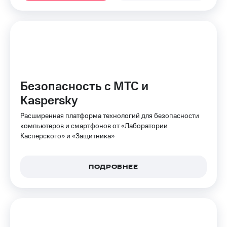
на связь
Роуминг
Тарифы
RED,
Семейная
РИИЛ
группа
и МТС
Супер
Заказать
дешевле
Безопасность с МТС и
SIM-
при
карту
оплате
Kaspersky
с карты
Оформить
МТС
Расширенная платформа технологий для безопасности
eSIM
Деньги
компьютеров и смартфонов от «Лаборатории
Касперского» и «Защитника»
SIM-
Выберите
карта
и подключите
для
ТВ
ПОДРОБНЕЕ
иностранцев
с выгодным
тарифом
Оформить
чистый
Тарифы
номер