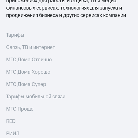
приложениях для работы и отдыха, ТВ и медиа,
для дома
финансовых сервисах, технологиях для запуска и
Услуги
продвижения бизнеса и других сервисах компании
149 ₽/
мес
Акции
МТС
Тарифы
Домашний
Premium
интернет
Связь, ТВ и интернет
Подписка
Домашнее
на гигабайты
МТС Дома Отлично
ТВ
интернета,
фильмы,
МТС Дома Хорошо
Спутниковое
музыка
ТВ
и многое
МТС Дома Супер
другое
Домашний
телефон
Тарифы мобильной связи
Семейная
группа
Перейти
МТС Проще
в МТС
Скидка
со своим
на тарифы,
RED
номером
общие
подписки
РИИЛ
Поддержка
и услуги,